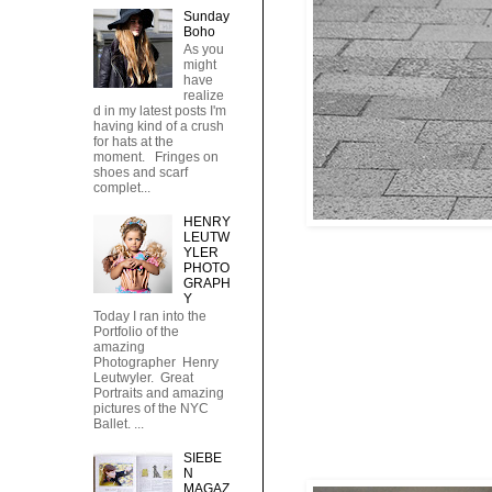
Sunday
Boho
As you
might
have
realize
d in my latest posts I'm
having kind of a crush
for hats at the
moment. Fringes on
shoes and scarf
complet...
HENRY
LEUTW
YLER
PHOTO
GRAPH
Y
Today I ran into the
Portfolio of the
amazing
Photographer Henry
Leutwyler. Great
Portraits and amazing
pictures of the NYC
Ballet. ...
SIEBE
N
MAGAZ