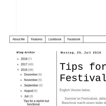
About Me
Features
Lookbook
Facebook
Blog-Archiv
Montag, 25. Juli 2016
►
2018
(7)
Tips fo
►
2017
(40)
▼
2016
(48)
Festiva
►
Dezember
(6)
►
November
(5)
►
September
(5)
English Version below.
►
August
(5)
▼
Juli
(3)
Sommer ist Festivalzeit, dahe
Tips for a stylish but
Manchmal macht einem leider da
functional