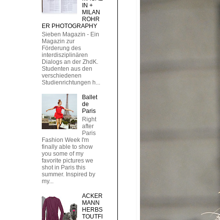
IN +
MILAN
ROHR
ER PHOTOGRAPHY
Sieben Magazin - Ein
Magazin zur
Förderung des
interdisziplinären
Dialogs an der ZhdK.
Studenten aus den
verschiedenen
Studienrichtungen h...
Ballet
de
Paris
Right
after
Paris
Fashion Week I'm
finally able to show
you some of my
favorite pictures we
shot in Paris this
summer. Inspired by
my...
ACKER
MANN
HERBS
TOUTFI