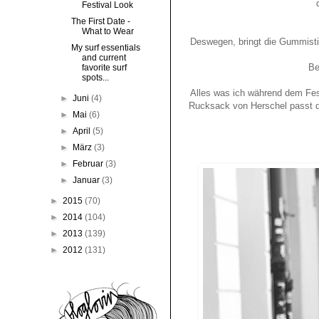
Festival Look
The First Date -
What to Wear
Deswegen, bringt die Gummistie
My surf essentials
and current
Be
favorite surf
spots...
Alles was ich während dem Fest
►
Juni
(4)
Rucksack von Herschel passt du 
►
Mai
(6)
►
April
(5)
►
März
(3)
►
Februar
(3)
►
Januar
(3)
►
2015
(70)
►
2014
(104)
►
2013
(139)
►
2012
(131)