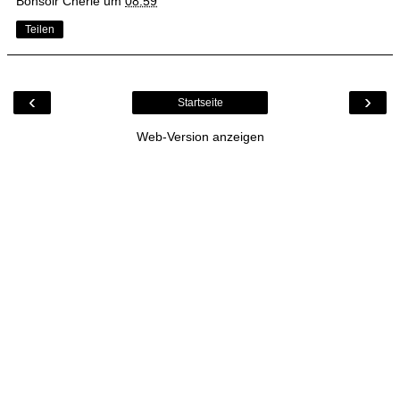
Bonsoir Cherie
um
08:59
Teilen
‹
›
Startseite
Web-Version anzeigen