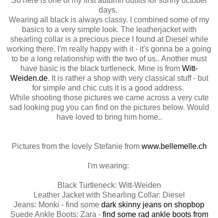
So here is one of my first autumn outfits for sunny october
days.
Wearing all black is always classy. I combined some of my
basics to a very simple look. The leatherjacket with
shearling collar is a precious piece I found at Diesel while
working there. I'm really happy with it - it's gonna be a going
to be a long relationship with the two of us.. Another must
have basic is the black turtleneck. Mine is from
Witt-
Weiden.de
. It is rather a shop with very classical stuff - but
for simple and chic cuts it is a good address.
While shooting those pictures we came across a very cute
sad looking pug you can find on the pictures below. Would
have loved to bring him home..
Pictures from the lovely Stefanie from
www.bellemelle.ch
I'm wearing:
Black Turtleneck: Witt-Weiden
Leather Jacket with Shearling Collar: Diesel
Jeans: Monki - find some
dark skinny jeans on shopbop
Suede Ankle Boots: Zara -
find some rad ankle boots from